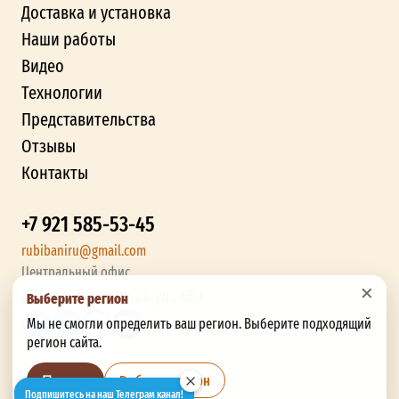
Доставка и установка
Наши работы
Видео
Технологии
Представительства
Отзывы
Контакты
+7 921 585-53-45
rubibaniru@gmail.com
Центральный офис
×
г. Орел, Ливенская ул., 68а
Выберите регион
Мы не смогли определить ваш регион. Выберите подходящий
регион сайта.
Выбрать регион
Позже
Подпишитесь на наш Телеграм канал!