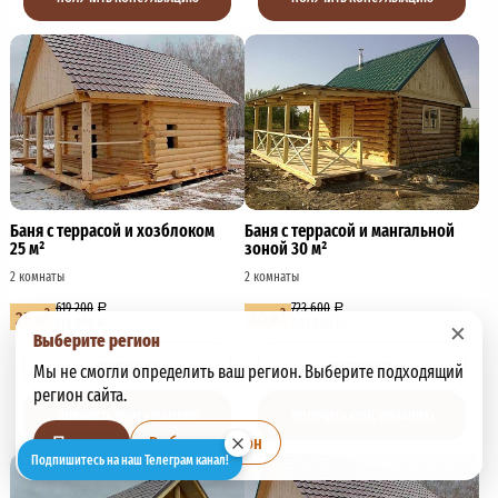
Баня с террасой и хозблоком
Баня с террасой и мангальной
25 м²
зоной 30 м²
2 комнаты
2 комнаты
619 200
723 600
2
2
25 м
30 м
516 000
603 000
×
Выберите регион
ПОДРОБНЕЕ
ПОДРОБНЕЕ
Мы не смогли определить ваш регион. Выберите подходящий
регион сайта.
ПОЛУЧИТЬ КОНСУЛЬТАЦИЮ
ПОЛУЧИТЬ КОНСУЛЬТАЦИЮ
Выбрать регион
Позже
Подпишитесь на наш Телеграм канал!