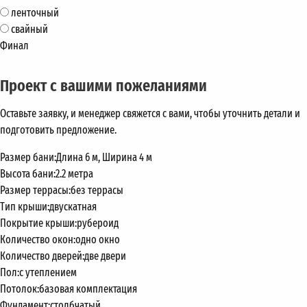
ленточный
свайный
Финал
Проект с вашими пожеланиями
Оставьте заявку, и менеджер свяжется с вами, чтобы уточнить детали и
подготовить предложение.
Размер бани:
Длина 6 м, Ширина 4 м
Высота бани:
2.2 метра
Размер террасы:
без террасы
Тип крыши:
двускатная
Покрытие крыши:
рубероид
Количество окон:
одно окно
Количество дверей:
две двери
Пол:
с утеплением
Потолок:
базовая комплектация
Фундамент:
столбчатый