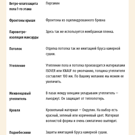
Ветро-влагозащита
Пергамин
пола 1-го этажа
Фронтоны крыши
Фронтоны из оцилиндрованного бревна
Пароветро-
Здесь так же используется мембранная пленка.
изоляция мансарды
Потолок
Отделка потолка так же имитацией бруса камерной
сушки.
Утепление
Утепление пола и потолка производится материалами
ISOVER или KNAUF по умолчанию, толщина утеплителя
составляет 100 мм. По Вашему желанию мы можем ее
увеличить.
Межвенцовый
В пазах между венцами укладываем утеплитель —
утеплитель
льноджут. Он защищает от теплопотерь.
Кровля
Кровельный материал — Ондулин. На выбор есть
красный, зеленый или коричневый цвет. Материал
волнистой формы и очень симпатично выглядит.
Поднебесники
Зашиты имитацией бруса камерной сушки.