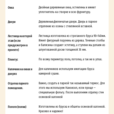
Окна
Двойные деревянные окна, остеклены и имеют
уплотнитель на створке и всю фурнитуру.
Двери
Деревянные,филенчатые двери. Дверь в парное
отделение из осины с стеклянной вставкой.
Лестница на второй
Лестница изготовлена из строганного бруса 90×140мм.
этаж (если
Имеет фигурный поручень из дерева. Точеные столбы
предусмотрен в
и балясины создают эстетику, а ступени мы делаем из
проекте)
шпунтованной доски толщиной 36 мм.
Плинтус
По всему периметру пола, потолка, а так же в углах.
Наличник на окнах и
Для наличников используем имитацию бруса
дверях
камерной сушки.
Отделка парного
Важно, создать в парной так называемый термос. Для
помещения.
этого мы используем Наноизол, если проще —
специальную фольгу. После выполняем отделку стен
осиновой вагонкой
Пологи (полки)
Изготовлены из бруска и обшиты осиновой вагонкой.
Красиво и надежно!