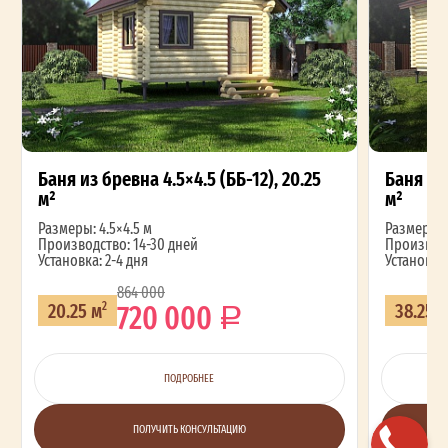
Баня из бревна 4.5×4.5 (ББ-12), 20.25
Баня из 
м²
м²
Размеры: 4.5×4.5 м
Размеры: 4
Производство: 14-30 дней
Производс
Установка: 2-4 дня
Установка:
864 000
720 000
20.25 м
38.25 
2
ПОДРОБНЕЕ
ПОЛУЧИТЬ КОНСУЛЬТАЦИЮ