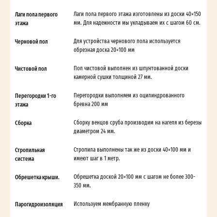
Лаги пола первого
Лаги пола первого этажа изготовлены из доски 40×150
этажа
мм. Для надежности мы укладываем их с шагом 60 см.
Черновой пол
Для устройства чернового пола используется
обрезная доска 20×100 мм
Чистовой пол
Пол чистовой выполнен из шпунтованной доски
камерной сушки толщиной 27 мм.
Перегородки 1-го
Перегородки выполняем из оцилиндрованного
этажа
бревна 200 мм
Сборка
Сборку венцов сруба производим на нагеля из березы
диаметром 24 мм.
Стропильная
Стропила выполнены так же из доски 40×100 мм и
система
имеют шаг в 1 метр.
Обрешетка крыши.
Обрешетка доской 20×100 мм с шагом не более 300-
350 мм.
Парогидроизоляция
Используем мембранную пленку