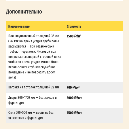
Дополнительно
Наименование
Стоимость
Пол шпунтованный толщиной 36 мм
1500
/м²
(Так как во время усадки сруба полы
рассыхаются — при отделке бани
требуют перетяжки. Чистовой пол
подшивается лицевой стороной вниз,
чтобы во время усадки можно было
использовать сруб как служебное
помещение и не повредить доску
пола)
Вагонка на потолок толщиной 22 мм
700
/м²
Двери 800×1700 мм — Без замков и
3000
/шт.
фурнитуры
Окна 500×500 мм — двойные без
1500
/шт.
остекления и фурнитуры