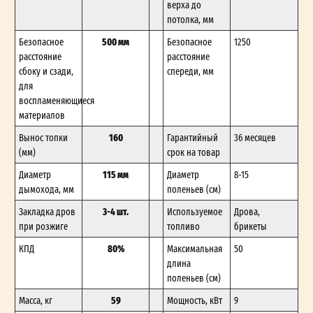
верха до
потолка, мм
500 мм
Безопасное
Безопасное
1250
расстояние
расстояние
сбоку и сзади,
спереди, мм
для
воспламеняющиеся
материалов
160
Вынос топки
Гарантийный
36 месяцев
(мм)
срок на товар
115 мм
Диаметр
Диаметр
8-15
дымохода, мм
поленьев (см)
3-4 шт.
Закладка дров
Используемое
Дрова,
при розжиге
топливо
брикеты
80%
КПД
Максимальная
50
длина
поленьев (см)
59
Масса, кг
Мощность, кВт
9