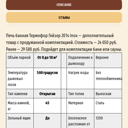
ОПИСАНИЕ
ОТЗЫВЫ
Печь банная Термофор Гейзер 2014 Inox — дополнительный
товар с продуманной комплектацией. Стоимость — 24 650 руб.
Ранее — 29 580 руб. Подойдет для комплектации бани или сауны.
От 8 до 18 м³
Объём парной
Подключение к
Верхнее
дымоходу
500 градусов
Температура
Нагрев воды
Без
дымовых
теплообменника
газов
Открытая
Тип каменки
Тип топки
Выносная
45
Масса камней,
Материал
Сталь
кг
Да
Зольный ящик
Безопасное
1200
расстояние от