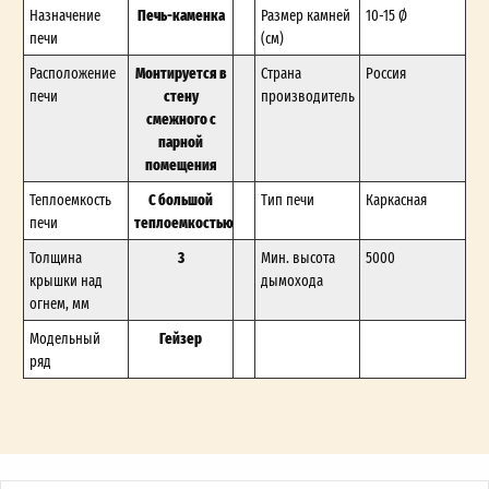
Печь-каменка
Назначение
Размер камней
10-15 Ø
печи
(см)
Монтируется в
Расположение
Страна
Россия
стену
печи
производитель
смежного с
парной
помещения
С большой
Теплоемкость
Тип печи
Каркасная
теплоемкостью
печи
3
Толщина
Мин. высота
5000
крышки над
дымохода
огнем, мм
Гейзер
Модельный
ряд