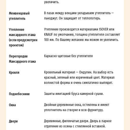
увеличить.
Межвенцовый
В пазах между венцами укладываем утеплитель —
утеплитель
льноджут. Он защищает от теплопотерь.
Утепление
Утепление производится материалами ISOVER или
мансардного этажа
KNAUF по умолчанию, толщина утеплителя составляет
(если предусмотрен
100 мм. По Вашему желанию мы можем ее увеличить.
проектом)
Перегородки
Каркасно-щитовые без утеплителя
Мансардного этажа
Кровля
Кровельный материал — Ондулин. На выбор есть
красный, зеленый или коричневый цвет. Материал
волнистой формы и очень симпатично выглядит.
Поднебесники
Зашиты имитацией бруса камерной сушки.
Окна
Двойные деревянные окна, остеклены и имеют
уплотнитель на створке и всю фурнитуру.
Двери
Деревянные, филенчатые двери. Дверь в парное
отделение из осины с стеклянной вставкой.