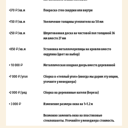
+370
/кв.м
Покраска стен снаружи или внутри
+150
/кв.м
Увеличение толщины утеплителя на 50 мм
+250
/кв.м
Шпунтованная доска на чистовой пол толщиной 36
мм вместо 27 мм
+850
/кв.м
Установка металлочерепицы на кровлю вместо
ондулина (цвет на выбор)
+ 10 000
Металлическая входная дверь вместо деревянной
+7 000
/угол
Сборка в «теплый угол» (иногда мы дарим эту опцию,
уточните у менеджера)
+2 000
/ряд
Сборка на деревянные нагеля (береза)
+ 3 000
Изменение размера окна на 1×1.2 м
Возможно заменить окна на пластиковые
стеклопакеты. Уточняйте у менеджера стоимость.