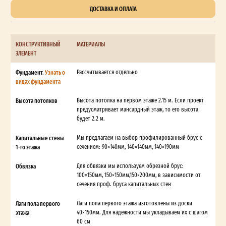
ДОСТАВКА И ОПЛАТА
КОНСТРУКТИВНЫЙ
МАТЕРИАЛЫ
ЭЛЕМЕНТ
Фундамент.
Узнать о
Рассчитывается отдельно
видах фундамента
Высота потолков
Высота потолка на первом этаже 2.15 м. Если проект
предусматривает мансардный этаж, то его высота
будет 2.2 м.
Капитальные стены
Мы предлагаем на выбор профилированный брус с
1-го этажа
сечением: 90×140мм, 140×140мм, 140×190мм
Обвязка
Для обвязки мы используем обрезной брус:
100×150мм, 150×150мм,150×200мм, в зависимости от
сечения проф. бруса капитальных стен
Лаги пола первого
Лаги пола первого этажа изготовлены из доски
этажа
40×150мм. Для надежности мы укладываем их с шагом
60 см