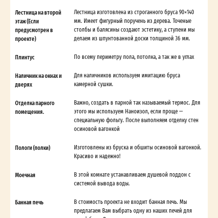
Лестница на второй
Лестница изготовлена из строганного бруса 90×140
этаж (Если
мм. Имеет фигурный поручень из дерева. Точеные
предусмотрен в
столбы и балясины создают эстетику, а ступени мы
проекте)
делаем из шпунтованной доски толщиной 36 мм.
Плинтус
По всему периметру пола, потолка, а так же в углах
Наличник на окнах и
Для наличников используем имитацию бруса
дверях
камерной сушки.
Отделка парного
Важно, создать в парной так называемый термос. Для
помещения.
этого мы используем Наноизол, если проще —
специальную фольгу. После выполняем отделку стен
осиновой вагонкой
Пологи (полки)
Изготовлены из бруска и обшиты осиновой вагонкой.
Красиво и надежно!
Моечная
В этой комнате устанавливаем душевой поддон с
системой вывода воды.
Банная печь
В стоимость проекта не входит банная печь. Мы
предлагаем Вам выбрать одну из наших печей для