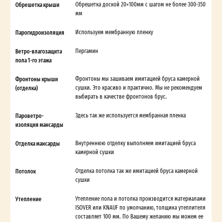
Обрешетка крыши
Обрешетка доской 20×100мм с шагом не более 300-350
мм
Парогидроизоляция
Используем мембранную пленку
Ветро-влагозащита
Пергамин
пола 1-го этажа
Фронтоны крыши
Фронтоны мы зашиваем имитацией бруса камерной
(отделка)
сушки. Это красиво и практично. Мы не рекомендуем
выбирать в качестве фронтонов брус.
Пароветро-
Здесь так же используется мембранная пленка
изоляция мансарды
Отделка мансарды
Внутреннюю отделку выполняем имитацией бруса
камерной сушки
Потолок
Отделка потолка так же имитацией бруса камерной
сушки
Утепление
Утепление пола и потолка производится материалами
ISOVER или KNAUF по умолчанию, толщина утеплителя
составляет 100 мм. По Вашему желанию мы можем ее