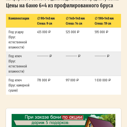
Цены на баню 6×4 из профилированного бруса
Комплектации
∅ 90×140 мм
∅ 140×140 мм
∅ 190×140 мм
Стена: 9 см
Стена: 14 см
Стена: 19 см
Под усадку
455 000
525 000
595 000
(брус
естественной
влажности)
Под ключ
----------
----------
----------
(брус
естественной
влажности)
Под ключ
778 000
917 000
1 030 000
(брус камерной
сушки)