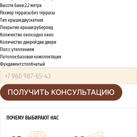
Высота бани:
2.2 метра
Размер террасы:
без террасы
Тип крыши:
двускатная
Покрытие крыши:
рубероид
Количество окон:
одно окно
Количество дверей:
две двери
Пол:
с утеплением
Потолок:
базовая комплектация
Фундамент:
столбчатый
ПОЛУЧИТЬ КОНСУЛЬТАЦИЮ
ПОЧЕМУ ВЫБИРАЮТ НАС