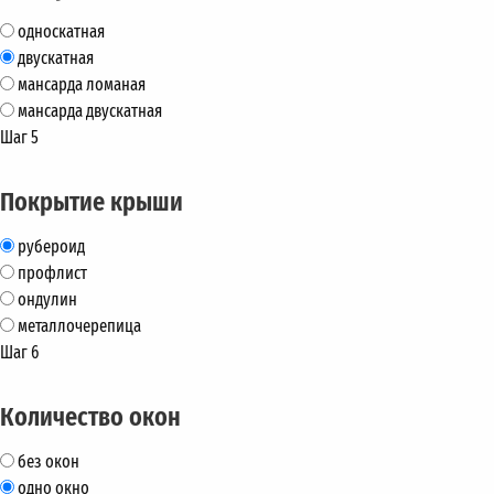
односкатная
двускатная
мансарда ломаная
мансарда двускатная
Шаг 5
Покрытие крыши
рубероид
профлист
ондулин
металлочерепица
Шаг 6
Количество окон
без окон
одно окно