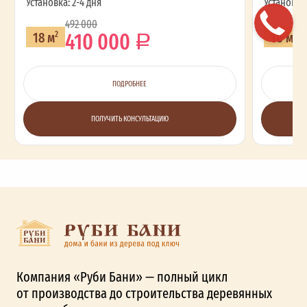
Установка: 2-4 дня
Установка:
492 000
410 000
18 м
16 м
2
2
ПОДРОБНЕЕ
ПОЛУЧИТЬ КОНСУЛЬТАЦИЮ
Компания «Руби Бани» — полный цикл
от производства до строительства деревянных