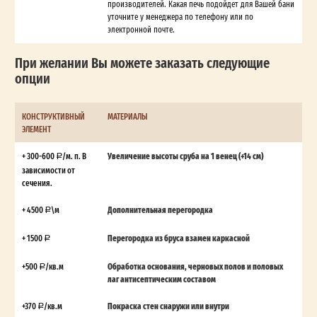
производителей. Какая печь подойдет для Вашей бани
уточните у менеджера по телефону или по
электронной почте.
При желании Вы можете заказать следующие
опции
КОНСТРУКТИВНЫЙ
МАТЕРИАЛЫ
ЭЛЕМЕНТ
+ 300-600
/м. п. В
Увеличение высоты сруба на 1 венец (+14 см)
зависимости от
сечения.
+ 4500
\м
Дополнительная перегородка
+ 1500
Перегородка из бруса взамен каркасной
+500
/кв.м
Обработка основания, черновых полов и половых
лаг антисептическим составом
+370
/кв.м
Покраска стен снаружи или внутри