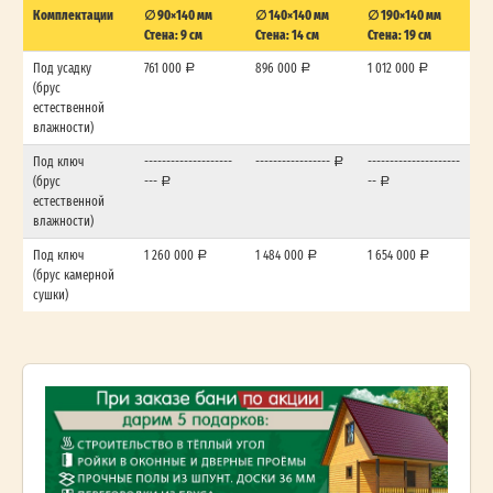
Комплектации
∅ 90×140 мм
∅ 140×140 мм
∅ 190×140 мм
Стена: 9 см
Стена: 14 см
Стена: 19 см
Под усадку
761 000
896 000
1 012 000
(брус
естественной
влажности)
Под ключ
--------------------
-----------------
---------------------
(брус
---
--
естественной
влажности)
Под ключ
1 260 000
1 484 000
1 654 000
(брус камерной
сушки)