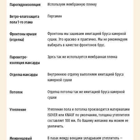
Парогидроизоляция
Используем мембранную пленку
Ветро-влагозащита
Пергамин
пола 1-го этажа
Фронтоны крыши
Фронтоны мы зашиваем имитацией бруса камерной
(отделка)
сушки. Это красиво и практично. Мы не рекомендуем
выбирать в качестве фронтонов брус.
Пароветро-
Здесь так же используется мембранная пленка
изоляция мансарды
Отделка мансарды
Внутреннюю отделку выполняем имитацией бруса
камерной сушки
Потолок
Отделка потолка так же имитацией бруса камерной
сушки
Утепление
Утепление пола и потолка производится материалами
ISOVER или KNAUF по умолчанию, толщина утеплителя
составляет 100 мм. По Вашему желанию мы можем ее
увеличить.
Межвенцовый
В пазах между венцами укладываем утеплитель —