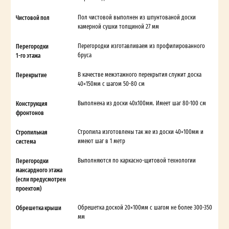
Чистовой пол
Пол чистовой выполнен из шпунтованой доски
камерной сушки толщиной 27 мм
Перегородки
Перегородки изготавливаем из профилированного
1-го этажа
бруса
Перекрытие
В качестве межэтажного перекрытия служит доска
40×150мм с шагом 50-80 см
Конструкция
Выполнена из доски 40х100мм. Имеет шаг 80-100 см
фронтонов
Стропильная
Стропила изготовлены так же из доски 40×100мм и
система
имеют шаг в 1 метр
Перегородки
Выполняются по каркасно-щитовой технологии
мансардного этажа
(если предусмотрен
проектом)
Обрешетка крыши
Обрешетка доской 20×100мм с шагом не более 300-350
мм