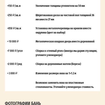
+150
/кв.м
Увеличение толщины утеплителя на 50 мм
+250
/кв.м
Шпунтованная доска на чистовой пол толщиной 36
мм вместо 27 мм
+850
/кв.м
Установка металлочерепицы на кровлю вместо
ондулина (цвет на выбор)
+ 10 000
Металлическая входная дверь вместо деревянной
+7 000
/угол
Сборка в «теплый угол» (иногда мы дарим эту опцию,
уточните у менеджера)
+2 000
/ряд
Сборка на деревянные нагеля (береза)
+ 3 000
Изменение размера окна на 1×1.2 м
Возможно заменить окна на пластиковые
стеклопакеты. Уточняйте у менеджера стоимость.
ФОТОГРАФИИ БАНЬ