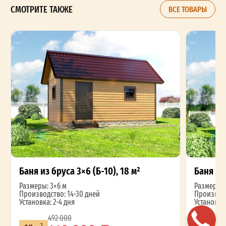
СМОТРИТЕ ТАКЖЕ
ВСЕ ТОВАРЫ
Баня из бруса 3×6 (Б-10), 18 м²
Баня из 
Размеры: 3×6 м
Размеры: 
Производство: 14-30 дней
Производс
Установка: 2-4 дня
Установка:
492 000
2
2