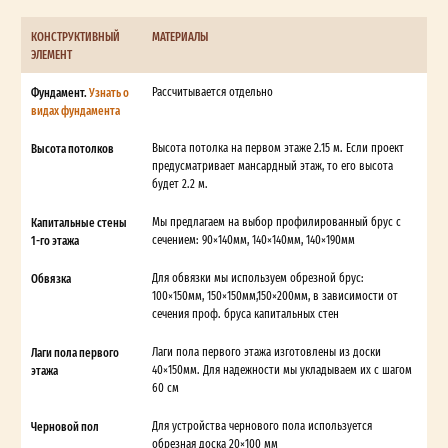
КОНСТРУКТИВНЫЙ
МАТЕРИАЛЫ
ЭЛЕМЕНТ
Фундамент.
Узнать о
Рассчитывается отдельно
видах фундамента
Высота потолков
Высота потолка на первом этаже 2.15 м. Если проект
предусматривает мансардный этаж, то его высота
будет 2.2 м.
Капитальные стены
Мы предлагаем на выбор профилированный брус с
1-го этажа
сечением: 90×140мм, 140×140мм, 140×190мм
Обвязка
Для обвязки мы используем обрезной брус:
100×150мм, 150×150мм,150×200мм, в зависимости от
сечения проф. бруса капитальных стен
Лаги пола первого
Лаги пола первого этажа изготовлены из доски
этажа
40×150мм. Для надежности мы укладываем их с шагом
60 см
Черновой пол
Для устройства чернового пола используется
обрезная доска 20×100 мм