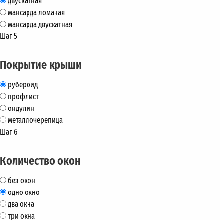
двускатная
мансарда ломаная
мансарда двускатная
Шаг 5
Покрытие крыши
рубероид
профлист
ондулин
металлочерепица
Шаг 6
Количество окон
без окон
одно окно
два окна
три окна