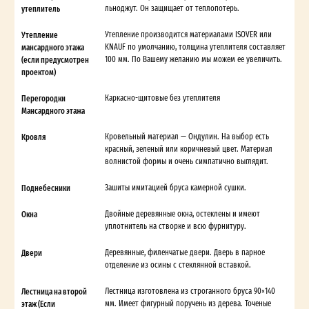
утеплитель
льноджут. Он защищает от теплопотерь.
Утепление
Утепление производится материалами ISOVER или
мансардного этажа
KNAUF по умолчанию, толщина утеплителя составляет
(если предусмотрен
100 мм. По Вашему желанию мы можем ее увеличить.
проектом)
Перегородки
Каркасно-щитовые без утеплителя
Мансардного этажа
Кровля
Кровельный материал — Ондулин. На выбор есть
красный, зеленый или коричневый цвет. Материал
волнистой формы и очень симпатично выглядит.
Поднебесники
Зашиты имитацией бруса камерной сушки.
Окна
Двойные деревянные окна, остеклены и имеют
уплотнитель на створке и всю фурнитуру.
Двери
Деревянные, филенчатые двери. Дверь в парное
отделение из осины с стеклянной вставкой.
Лестница на второй
Лестница изготовлена из строганного бруса 90×140
этаж (Если
мм. Имеет фигурный поручень из дерева. Точеные