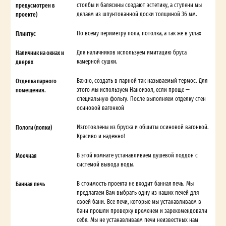
предусмотрен в
столбы и балясины создают эстетику, а ступени мы
проекте)
делаем из шпунтованной доски толщиной 36 мм.
Плинтус
По всему периметру пола, потолка, а так же в углах
Наличник на окнах и
Для наличников используем имитацию бруса
дверях
камерной сушки.
Отделка парного
Важно, создать в парной так называемый термос. Для
помещения.
этого мы используем Наноизол, если проще —
специальную фольгу. После выполняем отделку стен
осиновой вагонкой
Пологи (полки)
Изготовлены из бруска и обшиты осиновой вагонкой.
Красиво и надежно!
Моечная
В этой комнате устанавливаем душевой поддон с
системой вывода воды.
Банная печь
В стоимость проекта не входит банная печь. Мы
предлагаем Вам выбрать одну из наших печей для
своей бани. Все печи, которые мы устанавливаем в
бани прошли проверку временем и зарекомендовали
себя. Мы не устанавливаем печи неизвестных нам