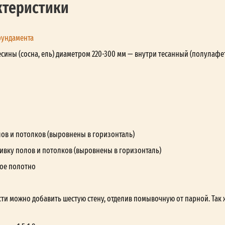
ктеристики
фундамента
сины (сосна, ель) диаметром 220-300 мм — внутри тесанный (полулафе
лов и потолков (выровнены в горизонталь)
ивку полов и потолков (выровнены в горизонталь)
ое полотно
ти можно добавить шестую стену, отделив помывочную от парной. Так 