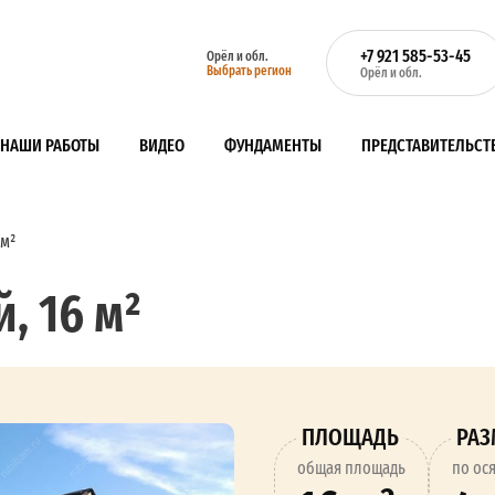
+7 921 585-53-45
Орёл и обл.
Выбрать регион
Орёл и обл.
НАШИ РАБОТЫ
ВИДЕО
ФУНДАМЕНТЫ
ПРЕДСТАВИТЕЛЬСТ
 м²
, 16 м²
ПЛОЩАДЬ
РА
oбщая площадь
по ос