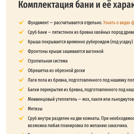
Комплектация бани и её хара
Фундамент — рассчитывается отдельно.
Узнать о видах 
Сруб бани — пятистенок из бревна хвойных пород древе
Крыша покрывается временно рубероидом (под усадку)
Фронтоны крыши зашиваются вагонкой
Стропильная система
Обрешетка из обрезной доски
Лаги пола из бревна, подготовленного под нашивку по
Балки перекрытия из бревна, подготовленного под наш
Межвенцовый утеплитель — мох, пакля или льноджутов
Метизы
Сруб внутри разделен на две комнаты. При необходимос
возможна любая планировка по желанию заказчика.