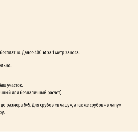
— бесплатно. Далее 400
за 1 метр заноса.
ельно.
Ваш участок.
ичный или безналичный расчет).
до размера 6×5. Для срубов «в чашу», а так же срубов «в лапу»
ру.