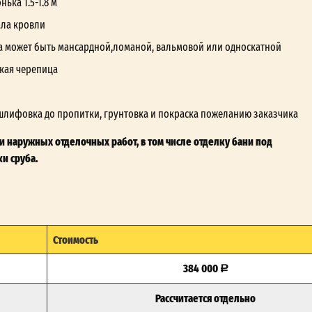
ька 1.5-1.8 м
ала кровли
а может быть мансардной,ломаной, вальмовой или односкатной
кая черепица
шлифовка до пропитки, грунтовка и покраска пожеланию заказчика
 наружных отделочных работ, в том числе отделку бани под
и сруба.
Стоимость
384 000
Рассчитается отдельно