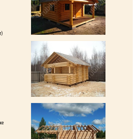
т)
же