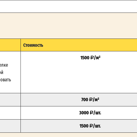
Стоимость
1500
/м²
елке
ой
зовать
700
/м²
3000
/шт.
1500
/шт.