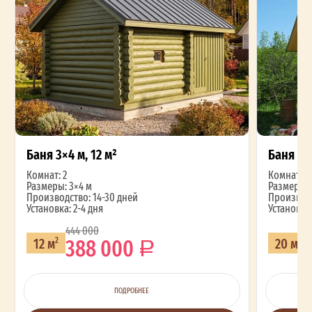
Баня 3×4 м, 12 м²
Баня 4×
Комнат: 2
Комнат: 2
Размеры: 3×4 м
Размеры: 
Производство: 14-30 дней
Производс
Установка: 2-4 дня
Установка:
444 000
388 000
12 м
20 м
2
2
ПОДРОБНЕЕ