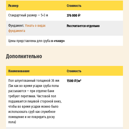
Размер
Стоимость
Стандартный размер — 5×3 м
376 000
Фундамент.
Узнать о видах
Рассчитается отдельно
фундамента
в «чашу»
Цены представлены для сруба
Дополнительно
Наименование
Стоимость
Пол шпунтованный толщиной 36 мм
1500
/м²
(Так как во время усадки сруба полы
рассыхаются — при отделке бани
требуют перетяжки. Чистовой пол
подшивается лицевой стороной вниз,
чтобы во время усадки можно было
использовать сруб как служебное
помещение и не повредить доску
пола)