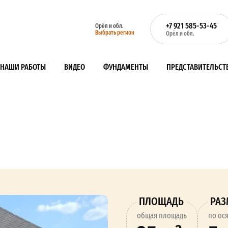
+7 921 585-53-45
Орёл и обл.
Выбрать регион
Орёл и обл.
НАШИ РАБОТЫ
ВИДЕО
ФУНДАМЕНТЫ
ПРЕДСТАВИТЕЛЬСТ
ПЛОЩАДЬ
РА
oбщая площадь
по ос