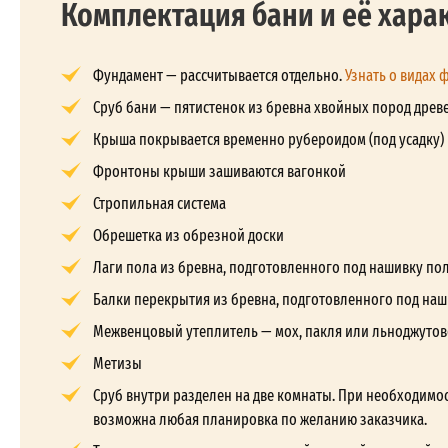
Комплектация бани и её хара
Фундамент — рассчитывается отдельно.
Узнать о видах 
Сруб бани — пятистенок из бревна хвойных пород древе
Крыша покрывается временно рубероидом (под усадку)
Фронтоны крыши зашиваются вагонкой
Стропильная система
Обрешетка из обрезной доски
Лаги пола из бревна, подготовленного под нашивку по
Балки перекрытия из бревна, подготовленного под наш
Межвенцовый утеплитель — мох, пакля или льноджутов
Метизы
Сруб внутри разделен на две комнаты. При необходимос
возможна любая планировка по желанию заказчика.