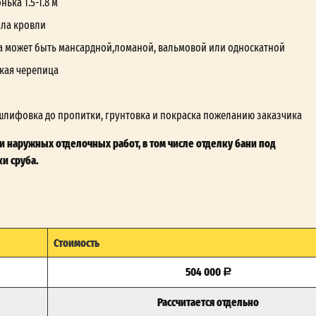
ька 1.5-1.8 м
ала кровли
а может быть мансардной,ломаной, вальмовой или односкатной
кая черепица
шлифовка до пропитки, грунтовка и покраска пожеланию заказчика
 наружных отделочных работ, в том числе отделку бани под
и сруба.
Стоимость
504 000
Рассчитается отдельно