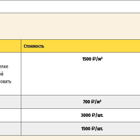
Стоимость
1500
/м²
елке
ой
зовать
700
/м²
3000
/шт.
1500
/шт.