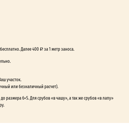
— бесплатно. Далее 400
за 1 метр заноса.
ельно.
Ваш участок.
ичный или безналичный расчет).
до размера 6×5. Для срубов «в чашу», а так же срубов «в лапу»
ру.