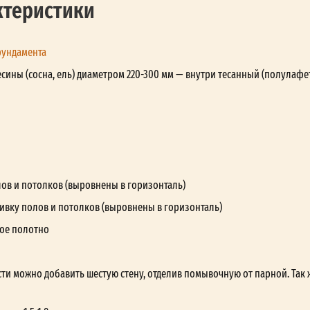
ктеристики
фундамента
сины (сосна, ель) диаметром 220-300 мм — внутри тесанный (полулафе
лов и потолков (выровнены в горизонталь)
ивку полов и потолков (выровнены в горизонталь)
ое полотно
ти можно добавить шестую стену, отделив помывочную от парной. Так 