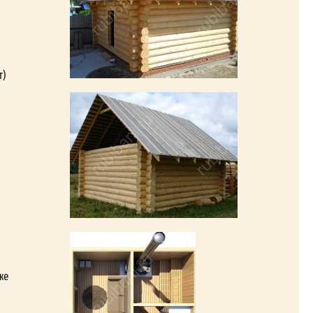
т)
же